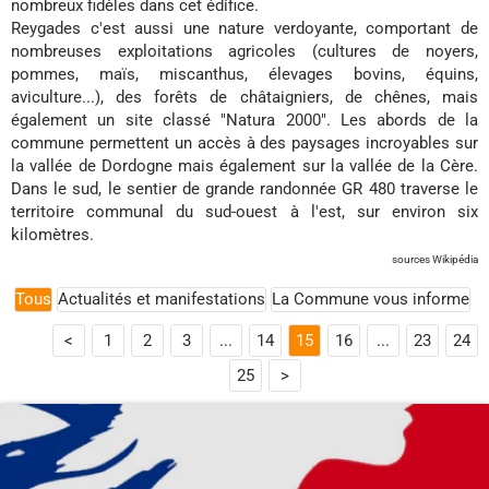
nombreux fidèles dans cet édifice.
Reygades c'est aussi une nature verdoyante, comportant de
nombreuses exploitations agricoles (cultures de noyers,
pommes, maïs, miscanthus, élevages bovins, équins,
aviculture...), des forêts de châtaigniers, de chênes, mais
également un site classé "Natura 2000". Les abords de la
commune permettent un accès à des paysages incroyables sur
la vallée de Dordogne mais également sur la vallée de la Cère.
Dans le sud, le sentier de grande randonnée GR 480 traverse le
territoire communal du sud-ouest à l'est, sur environ six
kilomètres.
sources Wikipédia
Tous
Actualités et manifestations
La Commune vous informe
<
1
2
3
...
14
15
16
...
23
24
25
>