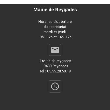
Mairie de Reygades
Horaires d'ouverture
du secrétariat
mardi et jeudi
9h - 12h et 14h -17h
email
1 route de reygades
19430 Reygades
Tel : 05.55.28.50.19
query_builder