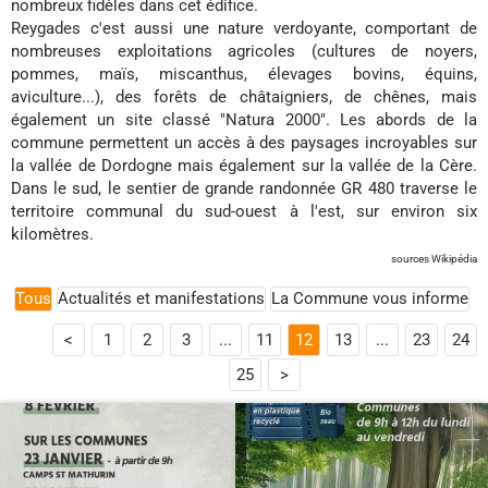
nombreux fidèles dans cet édifice.
Reygades c'est aussi une nature verdoyante, comportant de
nombreuses exploitations agricoles (cultures de noyers,
pommes, maïs, miscanthus, élevages bovins, équins,
aviculture...), des forêts de châtaigniers, de chênes, mais
également un site classé "Natura 2000". Les abords de la
commune permettent un accès à des paysages incroyables sur
la vallée de Dordogne mais également sur la vallée de la Cère.
Dans le sud, le sentier de grande randonnée GR 480 traverse le
territoire communal du sud-ouest à l'est, sur environ six
kilomètres.
sources Wikipédia
Tous
Actualités et manifestations
La Commune vous informe
<
1
2
3
...
11
12
13
...
23
24
25
>