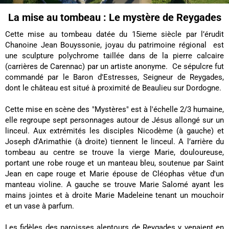
La mise au tombeau : Le mystère de Reygades
Cette mise au tombeau datée du 15ieme siècle par l’érudit
Chanoine Jean Bouyssonie, joyau du patrimoine régional est
une sculpture polychrome taillée dans de la pierre calcaire
(carrières de Carennac) par un artiste anonyme. Ce sépulcre fut
commandé par le Baron d'Estresses, Seigneur de Reygades,
dont le château est situé à proximité de Beaulieu sur Dordogne.
Cette mise en scène des "Mystères" est à l'échelle 2/3 humaine,
elle regroupe sept personnages autour de Jésus allongé sur un
linceul. Aux extrémités les disciples Nicodème (à gauche) et
Joseph d'Arimathie (à droite) tiennent le linceul. A l’arrière du
tombeau au centre se trouve la vierge Marie, douloureuse,
portant une robe rouge et un manteau bleu, soutenue par Saint
Jean en cape rouge et Marie épouse de Cléophas vêtue d'un
manteau violine. A gauche se trouve Marie Salomé ayant les
mains jointes et à droite Marie Madeleine tenant un mouchoir
et un vase à parfum.
Les fidèles des paroisses alentours de Reygades y venaient en