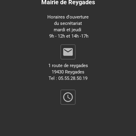
Mairie de Reygades
Horaires d'ouverture
du secrétariat
mardi et jeudi
9h - 12h et 14h -17h
email
1 route de reygades
19430 Reygades
Tel : 05.55.28.50.19
query_builder