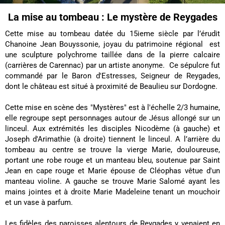
La mise au tombeau : Le mystère de Reygades
Cette mise au tombeau datée du 15ieme siècle par l’érudit
Chanoine Jean Bouyssonie, joyau du patrimoine régional est
une sculpture polychrome taillée dans de la pierre calcaire
(carrières de Carennac) par un artiste anonyme. Ce sépulcre fut
commandé par le Baron d'Estresses, Seigneur de Reygades,
dont le château est situé à proximité de Beaulieu sur Dordogne.
Cette mise en scène des "Mystères" est à l'échelle 2/3 humaine,
elle regroupe sept personnages autour de Jésus allongé sur un
linceul. Aux extrémités les disciples Nicodème (à gauche) et
Joseph d'Arimathie (à droite) tiennent le linceul. A l’arrière du
tombeau au centre se trouve la vierge Marie, douloureuse,
portant une robe rouge et un manteau bleu, soutenue par Saint
Jean en cape rouge et Marie épouse de Cléophas vêtue d'un
manteau violine. A gauche se trouve Marie Salomé ayant les
mains jointes et à droite Marie Madeleine tenant un mouchoir
et un vase à parfum.
Les fidèles des paroisses alentours de Reygades y venaient en