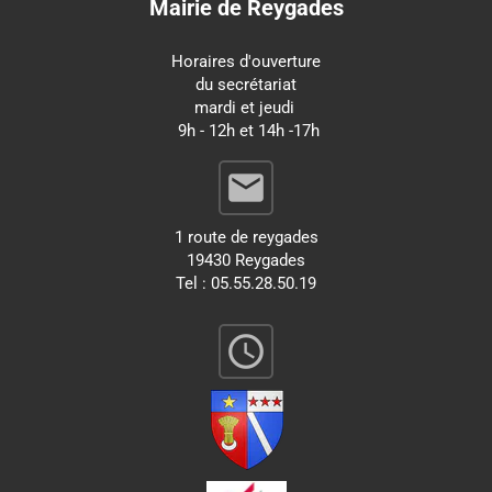
Mairie de Reygades
Horaires d'ouverture
du secrétariat
mardi et jeudi
9h - 12h et 14h -17h
email
1 route de reygades
19430 Reygades
Tel : 05.55.28.50.19
query_builder