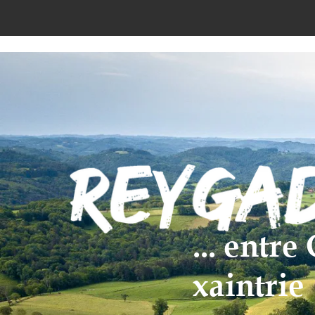
... entr
xaintrie