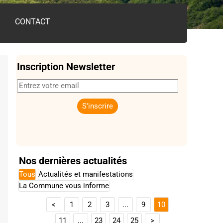
CONTACT
Inscription Newsletter
Nos dernières actualités
Tous
Actualités et manifestations
La Commune vous informe
<
1
2
3
...
9
10
11
...
23
24
25
>