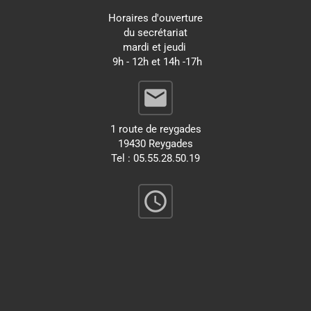
Horaires d'ouverture
du secrétariat
mardi et jeudi
9h - 12h et 14h -17h
email
1 route de reygades
19430 Reygades
Tel : 05.55.28.50.19
query_builder