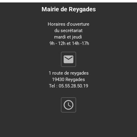
Mairie de Reygades
Horaires d'ouverture
du secrétariat
mardi et jeudi
9h - 12h et 14h -17h
email
1 route de reygades
19430 Reygades
Tel : 05.55.28.50.19
query_builder