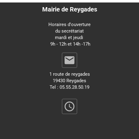
Mairie de Reygades
Horaires d'ouverture
du secrétariat
mardi et jeudi
9h - 12h et 14h -17h
email
1 route de reygades
19430 Reygades
Tel : 05.55.28.50.19
query_builder