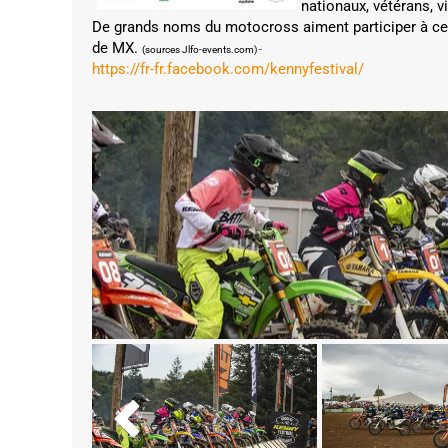
nationaux, vétérans, vi
De grands noms du motocross aiment participer à 
de MX.
(sources Jlfo-events.com) -
https://fr-fr.facebook.com/kennyfestival/
