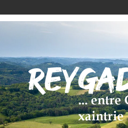
... entr
xaintrie