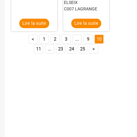
ELSEIX
C007 LAGRANGE
Lire la suite
Lire la suite
<
1
2
3
...
9
10
11
...
23
24
25
>