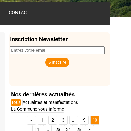
CONTACT
Inscription Newsletter
Nos dernières actualités
Tous
Actualités et manifestations
La Commune vous informe
<
1
2
3
...
9
10
11
...
23
24
25
>