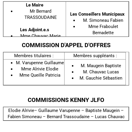
Le Maire
Mr Bernard
Les Conseillers Municipaux
TRASSOUDAINE
M. Simoneau Fabien
Mme Fraboulet
Les Adjoint.e.s
Bernadette
Mme Chauvac Marie
M. Gauchie Sébastien
Paule (Déléguée à la
COMMISSION D'APPEL D'OFFRES
Mme Queille Patricia
Communication et aux
Mme Alrivie Elodie
affaires sociales)
Membres titulaires :
Membres suppléants :
M. Maugein Baptiste
M. Varupenne Guillaume
M. Varupenne Guillaume
M. Chauvac Lucas
M. Maugein Baptiste
(Délégué aux Travaux et
Mme Alrivie Elodie
M. Chauvac Lucas
au Patrimoine)
Mme Queille Patricia
M. Gauchie Sébastien
COMMISSIONS KENNY JLFO
Elodie Alrivie– Guillaume Varupenne – Baptiste Maugein –
Fabien Simoneau – Bernard Trassoudaine – Lucas Chauvac