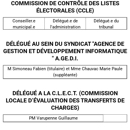
COMMISSION DE CONTRÔLE DES LISTES
ÉLECTORALES (CCLE)
Conseiller.e
Délégué.e de
Délégué.e du
municipal.e
l'administration
tribunal
Queille Michel
Viellemaringe
Fraboulet Bernadette
(titulaire)
Katherine (titulaire)
DÉLÉGUÉ AU SEIN DU SYNDICAT "AGENCE DE
(titulaire)
Lardie Marie
Graffouiliere jean
GESTION ET DÉVELOPPEMENT INFORMATIQUE
Maugein Baptiste
(suppléante)
Michel (suppléant)
" A.GE.D.I.
(suppléant)
Venon Régine
Alrivie Nadine
(suppléante)
(suppléante)
M Simoneau Fabien (titulaire) et Mme Chauvac Marie Paule
(suppléante)
DÉLÉGUÉ A LA C.L.E.C.T. (COMMISSION
LOCALE D’ÉVALUATION DES TRANSFERTS DE
CHARGES)
PM Varupenne Guillaume