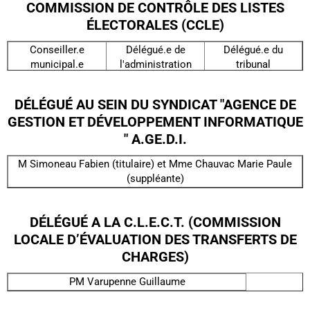
COMMISSION DE CONTRÔLE DES LISTES
ÉLECTORALES (CCLE)
Conseiller.e
Délégué.e de
Délégué.e du
municipal.e
l'administration
tribunal
Queille Michel
Viellemaringe
Fraboulet Bernadette
(titulaire)
Katherine (titulaire)
DÉLÉGUÉ AU SEIN DU SYNDICAT "AGENCE DE
(titulaire)
Lardie Marie
Graffouiliere jean
GESTION ET DÉVELOPPEMENT INFORMATIQUE
Maugein Baptiste
(suppléante)
Michel (suppléant)
" A.GE.D.I.
(suppléant)
Venon Régine
Alrivie Nadine
(suppléante)
(suppléante)
M Simoneau Fabien (titulaire) et Mme Chauvac Marie Paule
(suppléante)
DÉLÉGUÉ A LA C.L.E.C.T. (COMMISSION
LOCALE D’ÉVALUATION DES TRANSFERTS DE
CHARGES)
PM Varupenne Guillaume