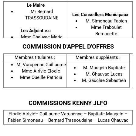
Le Maire
Mr Bernard
Les Conseillers Municipaux
TRASSOUDAINE
M. Simoneau Fabien
Mme Fraboulet
Les Adjoint.e.s
Bernadette
Mme Chauvac Marie
M. Gauchie Sébastien
Paule (Déléguée à la
COMMISSION D'APPEL D'OFFRES
Mme Queille Patricia
Communication et aux
Mme Alrivie Elodie
affaires sociales)
Membres titulaires :
Membres suppléants :
M. Maugein Baptiste
M. Varupenne Guillaume
M. Varupenne Guillaume
M. Chauvac Lucas
M. Maugein Baptiste
(Délégué aux Travaux et
Mme Alrivie Elodie
M. Chauvac Lucas
au Patrimoine)
Mme Queille Patricia
M. Gauchie Sébastien
COMMISSIONS KENNY JLFO
Elodie Alrivie– Guillaume Varupenne – Baptiste Maugein –
Fabien Simoneau – Bernard Trassoudaine – Lucas Chauvac