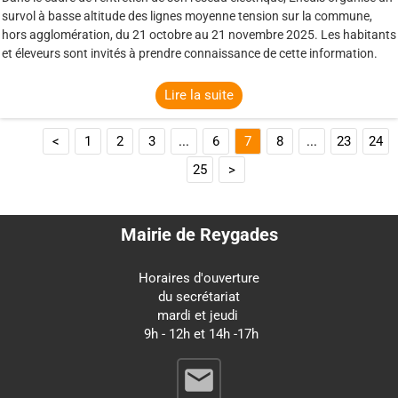
survol à basse altitude des lignes moyenne tension sur la commune,
hors agglomération, du 21 octobre au 21 novembre 2025. Les habitants
et éleveurs sont invités à prendre connaissance de cette information.
Lire la suite
<
1
2
3
...
6
7
8
...
23
24
25
>
Mairie de Reygades
Horaires d'ouverture
du secrétariat
mardi et jeudi
9h - 12h et 14h -17h
email