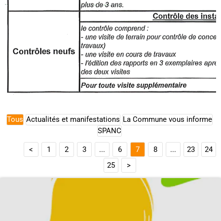
Tous
Actualités et manifestations
La Commune vous informe
SPANC
<
1
2
3
...
6
7
8
...
23
24
25
>