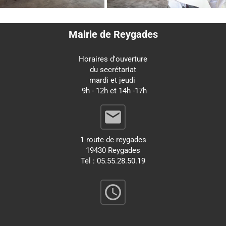
Mairie de Reygades
Horaires d'ouverture
du secrétariat
mardi et jeudi
9h - 12h et 14h -17h
email
1 route de reygades
19430 Reygades
Tel : 05.55.28.50.19
query_builder