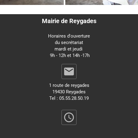
Mairie de Reygades
Horaires d'ouverture
du secrétariat
mardi et jeudi
9h - 12h et 14h -17h
email
1 route de reygades
19430 Reygades
Tel : 05.55.28.50.19
query_builder