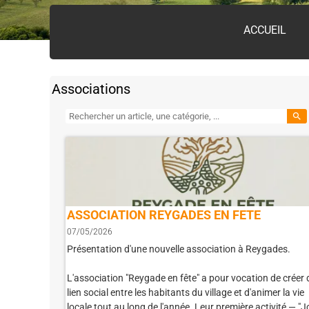
ACCUEIL
Associations
search
ASSOCIATION REYGADES EN FETE
07/05/2026
Présentation d'une nouvelle association à Reygades.
L'association "Reygade en fête" a pour vocation de créer 
lien social entre les habitants du village et d'animer la vie
locale tout au long de l'année. Leur première activité — "