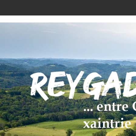
... entr
xaintrie