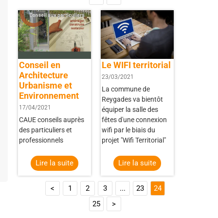
Conseil en
Le WIFI territorial
Architecture
23/03/2021
Urbanisme et
La commune de
Environnement
Reygades va bientôt
17/04/2021
équiper la salle des
CAUE conseils auprès
fêtes d'une connexion
des particuliers et
wifi par le biais du
professionnels
projet "Wifi Territorial"
Lire la suite
Lire la suite
<
1
2
3
...
23
24
25
>