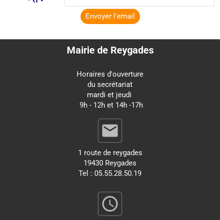
Envoyer l'email
Mairie de Reygades
Horaires d'ouverture
du secrétariat
mardi et jeudi
9h - 12h et 14h -17h
email
1 route de reygades
19430 Reygades
Tel : 05.55.28.50.19
query_builder