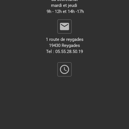
mardi et jeudi
9h - 12h et 14h -17h
email
1 route de reygades
19430 Reygades
Tel : 05.55.28.50.19
query_builder