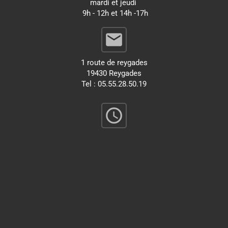
mardi et jeudi
9h - 12h et 14h -17h
email
1 route de reygades
19430 Reygades
Tel : 05.55.28.50.19
query_builder