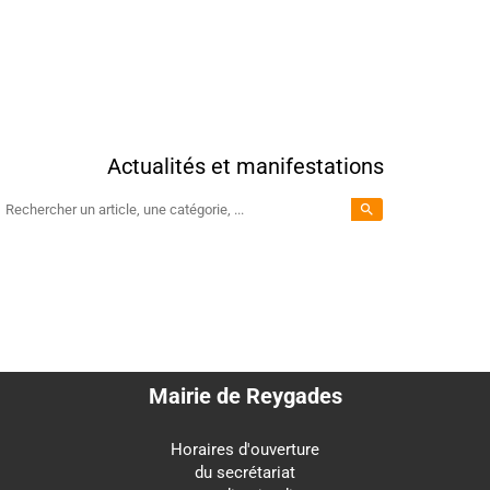
Actualités et manifestations
search
Mairie de Reygades
Horaires d'ouverture
du secrétariat