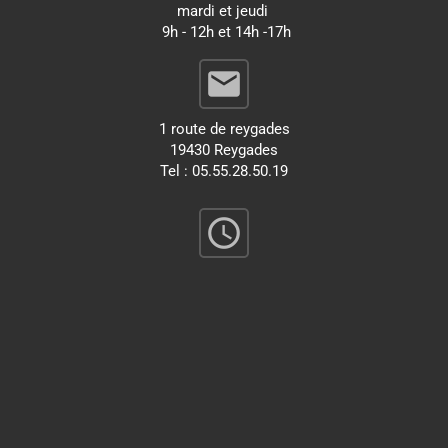
mardi et jeudi
9h - 12h et 14h -17h
email
1 route de reygades
19430 Reygades
Tel : 05.55.28.50.19
query_builder