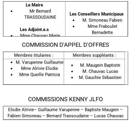
Le Maire
Mr Bernard
Les Conseillers Municipaux
TRASSOUDAINE
M. Simoneau Fabien
Mme Fraboulet
Les Adjoint.e.s
Bernadette
Mme Chauvac Marie
M. Gauchie Sébastien
Paule (Déléguée à la
COMMISSION D'APPEL D'OFFRES
Mme Queille Patricia
Communication et aux
Mme Alrivie Elodie
affaires sociales)
Membres titulaires :
Membres suppléants :
M. Maugein Baptiste
M. Varupenne Guillaume
M. Varupenne Guillaume
M. Chauvac Lucas
M. Maugein Baptiste
(Délégué aux Travaux et
Mme Alrivie Elodie
M. Chauvac Lucas
au Patrimoine)
Mme Queille Patricia
M. Gauchie Sébastien
COMMISSIONS KENNY JLFO
Elodie Alrivie– Guillaume Varupenne – Baptiste Maugein –
Fabien Simoneau – Bernard Trassoudaine – Lucas Chauvac