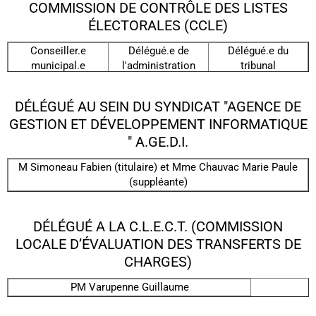
COMMISSION DE CONTRÔLE DES LISTES
ÉLECTORALES (CCLE)
Conseiller.e
Délégué.e de
Délégué.e du
municipal.e
l'administration
tribunal
Queille Michel
Viellemaringe
Fraboulet Bernadette
(titulaire)
Katherine (titulaire)
DÉLÉGUÉ AU SEIN DU SYNDICAT "AGENCE DE
(titulaire)
Lardie Marie
Graffouiliere jean
GESTION ET DÉVELOPPEMENT INFORMATIQUE
Maugein Baptiste
(suppléante)
Michel (suppléant)
" A.GE.D.I.
(suppléant)
Venon Régine
Alrivie Nadine
(suppléante)
(suppléante)
M Simoneau Fabien (titulaire) et Mme Chauvac Marie Paule
(suppléante)
DÉLÉGUÉ A LA C.L.E.C.T. (COMMISSION
LOCALE D’ÉVALUATION DES TRANSFERTS DE
CHARGES)
PM Varupenne Guillaume