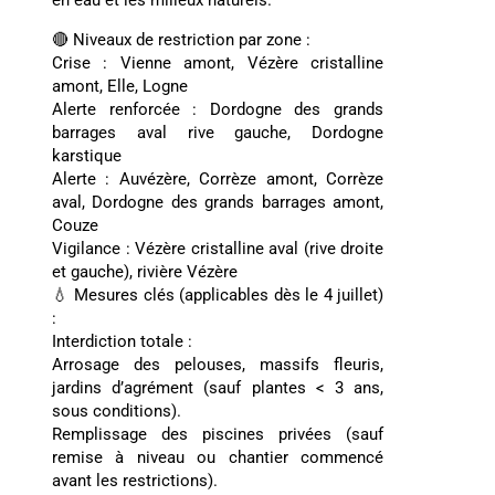
en eau et les milieux naturels.
🔴 Niveaux de restriction par zone :
Crise : Vienne amont, Vézère cristalline
amont, Elle, Logne
Alerte renforcée : Dordogne des grands
barrages aval rive gauche, Dordogne
karstique
Alerte : Auvézère, Corrèze amont, Corrèze
aval, Dordogne des grands barrages amont,
Couze
Vigilance : Vézère cristalline aval (rive droite
et gauche), rivière Vézère
💧 Mesures clés (applicables dès le 4 juillet)
:
Interdiction totale :
Arrosage des pelouses, massifs fleuris,
jardins d’agrément (sauf plantes < 3 ans,
sous conditions).
Remplissage des piscines privées (sauf
remise à niveau ou chantier commencé
avant les restrictions).