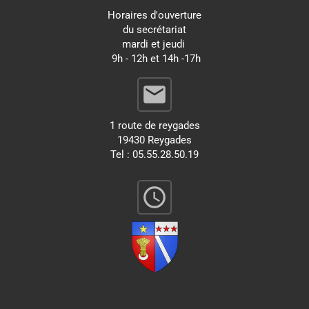
Horaires d'ouverture
du secrétariat
mardi et jeudi
9h - 12h et 14h -17h
email
1 route de reygades
19430 Reygades
Tel : 05.55.28.50.19
query_builder