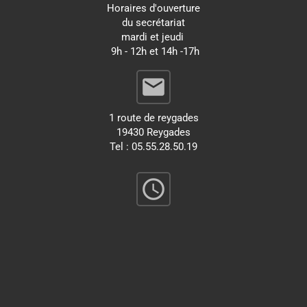
Horaires d'ouverture
du secrétariat
mardi et jeudi
9h - 12h et 14h -17h
email
1 route de reygades
19430 Reygades
Tel : 05.55.28.50.19
query_builder