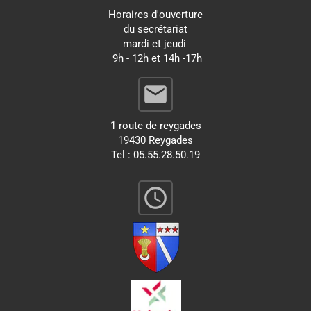
Horaires d'ouverture
du secrétariat
mardi et jeudi
9h - 12h et 14h -17h
email
1 route de reygades
19430 Reygades
Tel : 05.55.28.50.19
query_builder