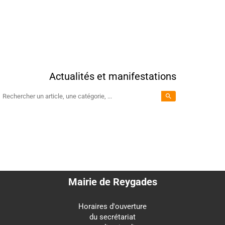
Actualités et manifestations
search
Mairie de Reygades
Horaires d'ouverture
du secrétariat