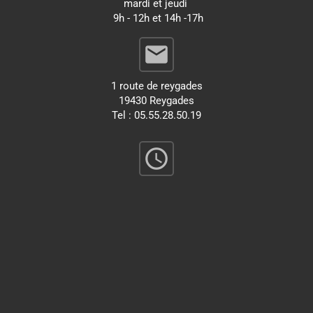
mardi et jeudi
9h - 12h et 14h -17h
email
1 route de reygades
19430 Reygades
Tel : 05.55.28.50.19
query_builder