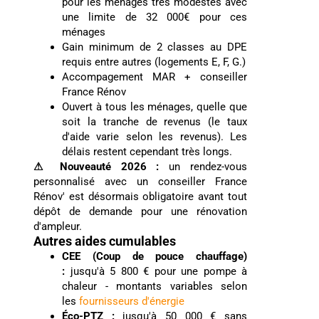
pour les ménages très modestes avec
une limite de 32 000€ pour ces
ménages
Gain minimum de 2 classes au DPE
requis entre autres (logements E, F, G.)
Accompagement MAR + conseiller
France Rénov
Ouvert à tous les ménages, quelle que
soit la tranche de revenus (le taux
d'aide varie selon les revenus). Les
délais restent cependant très longs.
⚠ Nouveauté 2026 :
un rendez-vous
personnalisé avec un conseiller France
Rénov' est désormais obligatoire avant tout
dépôt de demande pour une rénovation
d'ampleur.
Autres aides cumulables
CEE (Coup de pouce chauffage)
:
jusqu'à 5 800 € pour une pompe à
chaleur - montants variables selon
les
fournisseurs d'énergie
Éco-PTZ :
jusqu'à 50 000 € sans