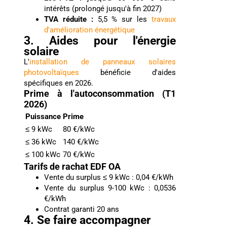
intérêts (prolongé jusqu'à fin 2027)
TVA réduite :
5,5 % sur les
travaux
d'amélioration énergétique
3. Aides pour l'énergie
solaire
L'
installation de panneaux solaires
photovoltaïques
bénéficie d'aides
spécifiques en 2026.
Prime à l'autoconsommation (T1
2026)
Puissance
Prime
≤ 9 kWc
80 €/kWc
≤ 36 kWc
140 €/kWc
≤ 100 kWc
70 €/kWc
Tarifs de rachat EDF OA
Vente du surplus ≤ 9 kWc : 0,04 €/kWh
Vente du surplus 9-100 kWc : 0,0536
€/kWh
Contrat garanti 20 ans
4. Se faire accompagner