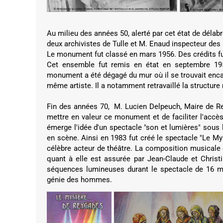
Au milieu des années 50, alerté par cet état de délab
deux archivistes de Tulle et M. Enaud inspecteur des
Le monument fut classé en mars 1956. Des crédits fure
Cet ensemble fut remis en état en septembre 1956
monument a été dégagé du mur où il se trouvait encast
même artiste. Il a notamment retravaillé la structur
Fin des années 70, M. Lucien Delpeuch, Maire de Re
mettre en valeur ce monument et de faciliter l'accè
émerge l'idée d'un spectacle "son et lumières" sous l
en scène. Ainsi en 1983 fut créé le spectacle "Le My
célèbre acteur de théâtre. La composition musicale e
quant à elle est assurée par Jean-Claude et Christ
séquences lumineuses durant le spectacle de 16 min
génie des hommes.