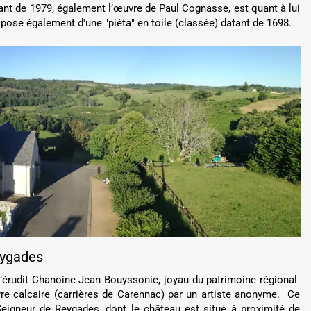
tant de 1979, également l’œuvre de Paul Cognasse, est quant à lui
pose également d'une "piéta" en toile (classée) datant de 1698.
eygades
’érudit Chanoine Jean Bouyssonie, joyau du patrimoine régional
rre calcaire (carrières de Carennac) par un artiste anonyme. Ce
eigneur de Reygades, dont le château est situé à proximité de