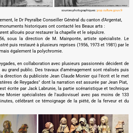
sources photographiques :
pop.culture.gouv.fr
rement, le Dr Peyralbe Conseiller Général du canton d'Argentat,
 monuments historiques ont contacté les Beaux arts :
nt alloués pour restaurer la chapelle et le sépulcre.
, sous la direction de M. Mainponte, artiste spécialiste. Le
ré puis restauré à plusieurs reprises (1956, 1973 et 1981) par le
e mais également la polychromie.
ygades, en collaboration avec plusieurs passionnés décident de
s au grand public. Des travaux d'aménagement sont réalisés puis
a direction du publiciste Jean Claude Monier qui l'écrit et le met
stères de Reygades" dont la narration est assurée par Jean Piat,
st écrite par Jack Labrunie, la partie scénaristique et technique
ine Monier spécialistes de l'audiovisuel avec pas moins de 133
utes, célébrant ce témoignage de la piété, de la ferveur et du